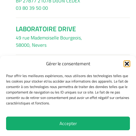
BP 27877 21078 DIJON CEDEX
03 80 39 50 00
LABORATOIRE DRIVE
49 rue Mademoiselle Bourgeois,
58000, Nevers
Gérer le consentement
INFORMATIONS LÉGALES
Pour offrir les meilleures expériences, nous utilisons des technologies telles que
Mentions légales
les cookies pour stocker et/ou accéder aux informations des appareils. Le fait de
consentir à ces technologies nous permettra de traiter des données telles que le
Gérer mes cookies
comportement de navigation ou les ID uniques sur ce site. Le fait de ne pas
Avertissement
consentir ou de retirer son consentement peut avoir un effet négatif sur certaines
Politique de cookies
caractéristiques et fonctions.
Déclaration de confidentialité
Accepter
Site Officiel - Drive @ 2026