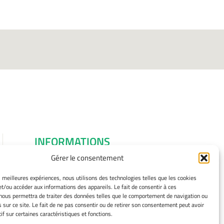
INFORMATIONS
LÉGALES
Gérer le consentement
Mentions légales
es meilleures expériences, nous utilisons des technologies telles que les cookies
Gérer mes cookies
et/ou accéder aux informations des appareils. Le fait de consentir à ces
Avertissement
nous permettra de traiter des données telles que le comportement de navigation ou
s sur ce site. Le fait de ne pas consentir ou de retirer son consentement peut avoir
Politique de cookies
if sur certaines caractéristiques et fonctions.
Déclaration de confidentialité