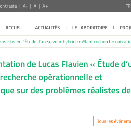
ontraste
A-
A
A+
F
ACCUEIL
ACTUALITÉS
LE LABORATOIRE
PROJ
ucas Flavien "Étude d'un solveur hybride mêlant recherche opérati
ntation de Lucas Flavien « Étude d’
recherche opérationnelle et
que sur des problèmes réalistes de
»
Tous les événem