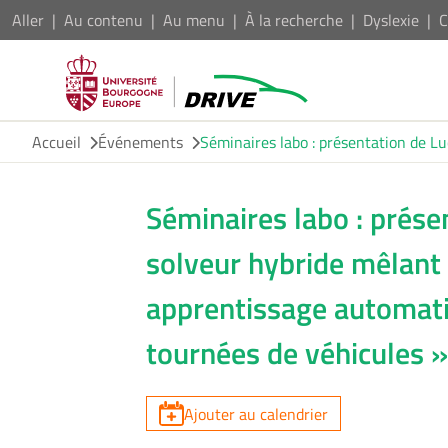
Aller
Au contenu
Au menu
À la recherche
Dyslexie
C
Accueil
Événements
Séminaires labo : présentation de L
Séminaires labo : prése
solveur hybride mêlant 
apprentissage automati
tournées de véhicules 
Ajouter au calendrier