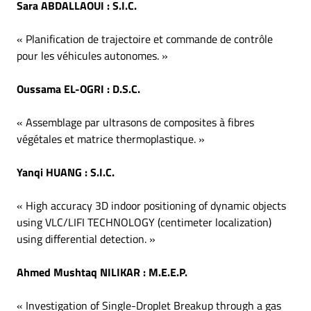
Sara ABDALLAOUI
: S.I.C.
«
Planification de trajectoire et commande de contrôle
pour les véhicules autonomes.
»
Oussama EL-OGRI
: D.S.C.
«
Assemblage par ultrasons de composites à fibres
végétales et matrice thermoplastique.
»
Yanqi HUANG
: S.I.C.
«
High accuracy 3D indoor positioning of dynamic objects
using VLC/LIFI TECHNOLOGY
(centimeter localization)
using differential detection.
»
Ahmed Mushtaq NILIKAR
: M.E.E.P.
« Investigation of Single-Droplet Breakup through a gas