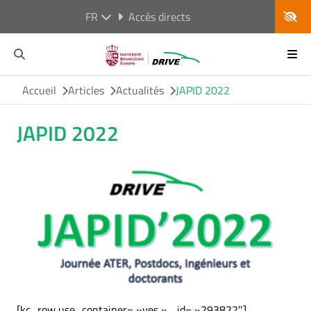
FR
Accès directs
Accueil
Articles
Actualités
JAPID 2022
JAPID 2022
[kc_row use_container= »yes » _id= »293822″]