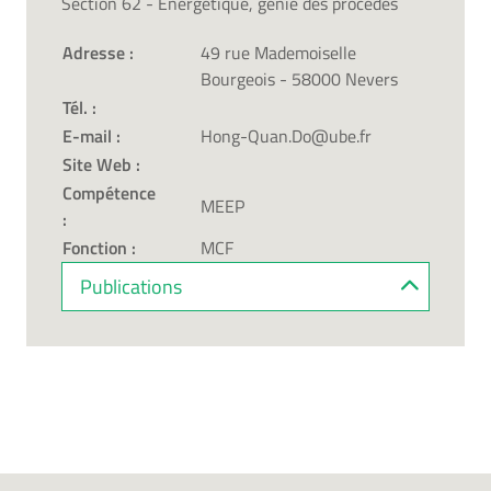
Section 62 - Énergétique, génie des procédés
Adresse :
49 rue Mademoiselle
Bourgeois - 58000 Nevers
Tél. :
E-mail :
Hong-Quan.Do@ube.fr
Site Web :
Compétence
MEEP
:
Fonction :
MCF
Publications