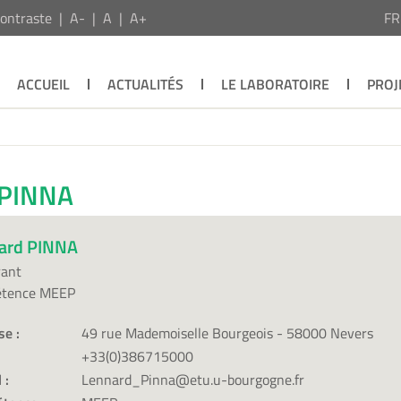
ontraste
A-
A
A+
F
ACCUEIL
ACTUALITÉS
LE LABORATOIRE
PROJ
 PINNA
ard PINNA
rant
tence MEEP
se :
49 rue Mademoiselle Bourgeois - 58000 Nevers
+33(0)386715000
 :
Lennard_Pinna@etu.u-bourgogne.fr