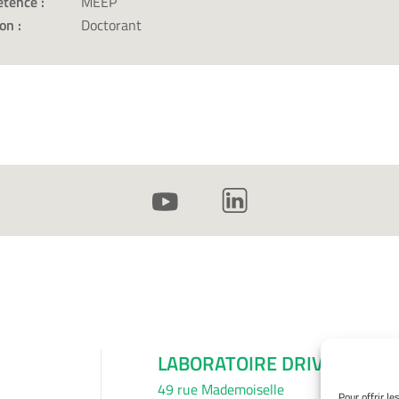
tence :
MEEP
on :
Doctorant
LABORATOIRE DRIVE
49 rue Mademoiselle
Pour offrir l