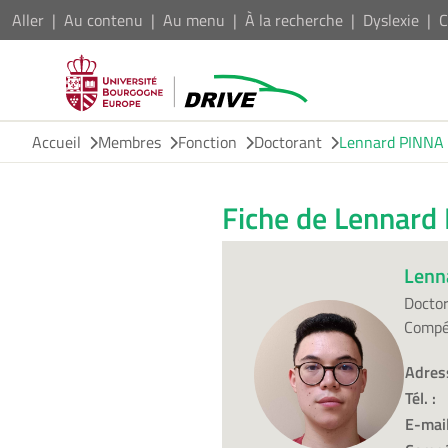
Aller
Au contenu
Au menu
À la recherche
Dyslexie
C
Accueil
Membres
Fonction
Doctorant
Lennard PINNA
Fiche de Lennard
Lenn
Docto
Compé
Adres
Tél. :
E-mail