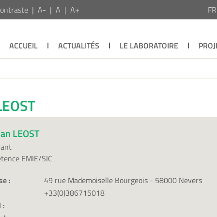
ontraste
A-
A
A+
F
ACCUEIL
ACTUALITÉS
LE LABORATOIRE
PROJ
 LEOST
uan LEOST
rant
tence EMIE/SIC
se :
49 rue Mademoiselle Bourgeois - 58000 Nevers
+33(0)386715018
 :