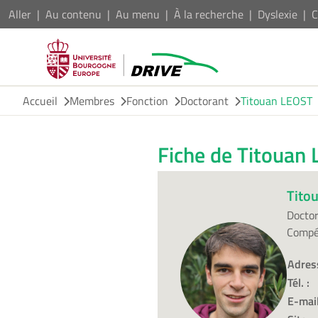
Aller
Au contenu
Au menu
À la recherche
Dyslexie
C
Accueil
Membres
Fonction
Doctorant
Titouan LEOST
Fiche de Titouan
Tito
Docto
Compé
Adres
Tél. :
E-mail