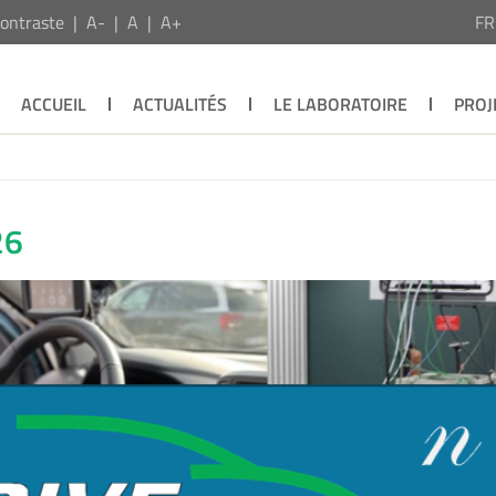
ontraste
A-
A
A+
F
ACCUEIL
ACTUALITÉS
LE LABORATOIRE
PROJ
26