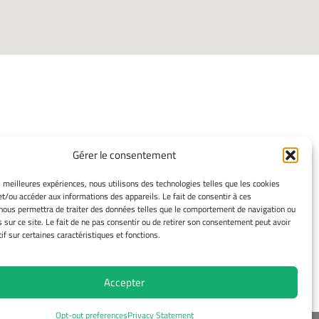
INFORMATIONS
Gérer le consentement
LÉGALES
es meilleures expériences, nous utilisons des technologies telles que les cookies
et/ou accéder aux informations des appareils. Le fait de consentir à ces
Mentions légales
nous permettra de traiter des données telles que le comportement de navigation ou
Gérer mes cookies
s sur ce site. Le fait de ne pas consentir ou de retirer son consentement peut avoir
Avertissement
if sur certaines caractéristiques et fonctions.
Politique de cookies
Déclaration de confidentialité
Accepter
Opt-out preferences
Privacy Statement