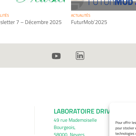
LITÉS
ACTUALITÉS
letter 7 – Décembre 2025
FuturMob’2025
LABORATOIRE DRIVE
49 rue Mademoiselle
Pour offrir l
Bourgeois,
pour stocker 
technologies 
58000, Nevers