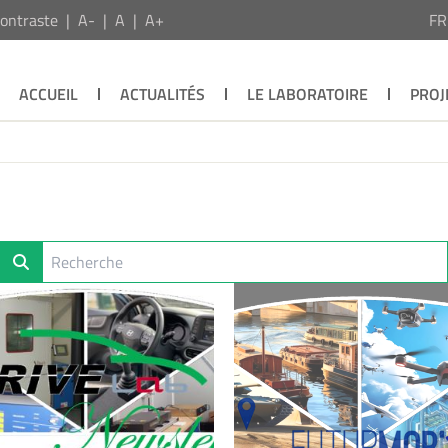
ontraste
A-
A
A+
F
ACCUEIL
ACTUALITÉS
LE LABORATOIRE
PROJ