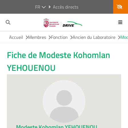
FR
Accès directs
Accueil
Membres
Fonction
Ancien du Laboratoire
Mod
Fiche de Modeste Kohomlan
YEHOUENOU
Modeste Kohomlan YEHOUENOU