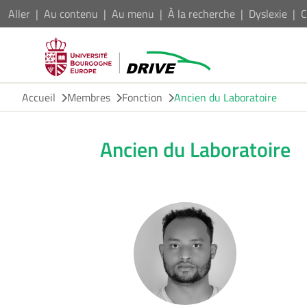
Aller
Au contenu
Au menu
À la recherche
Dyslexie
C
Accueil
Membres
Fonction
Ancien du Laboratoire
Ancien du Laboratoire