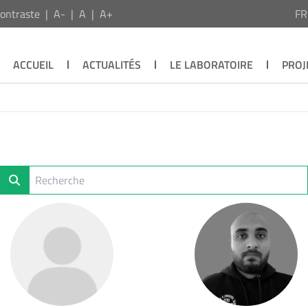
ontraste
A-
A
A+
F
ACCUEIL
ACTUALITÉS
LE LABORATOIRE
PROJ