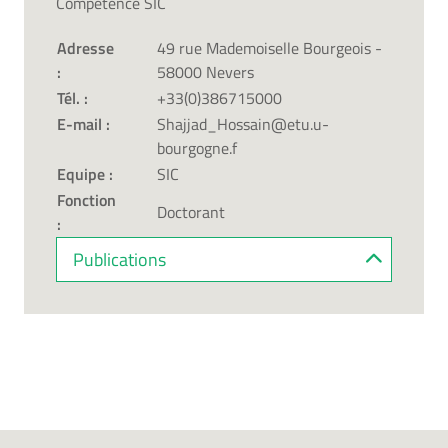
Compétence SIC
Adresse
49 rue Mademoiselle Bourgeois -
:
58000 Nevers
Tél. :
+33(0)386715000
E-mail :
Shajjad_Hossain@etu.u-
bourgogne.f
Equipe :
SIC
Fonction
Doctorant
:
Publications