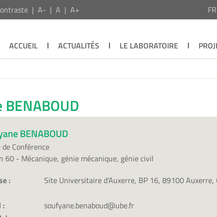
ontraste
A-
A
A+
F
ACCUEIL
ACTUALITÉS
LE LABORATOIRE
PROJ
ne BENABOUD
yane BENABOUD
 de Conférence
n 60 - Mécanique, génie mécanique, génie civil
se :
Site Universitaire d'Auxerre, BP 16, 89100 Auxerre,
 :
soufyane.benaboud@ube.fr