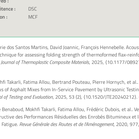
eb :
tence :
DSC
on :
MCF
ie dos Santos Martins, David Joannic, François Hennebelle. Acous
chnique for assessing folding strength of thermoformed flax-reinf
.
Journal of Thermoplastic Composite Materials
, 2025,
⟨10.1177/089
i Takarli, Fatima Allou, Bertrand Pouteau, Pierre Hornych, et al.
us of Asphalt Mixes from In-Service Pavement by Ultrasonic Testin
al of Testing and Evaluation
, 2025, 53 (2),
⟨10.1520/JTE20240212⟩
.
Benaboud, Mokhfi Takarli, Fatima Allou, Frédéric Dubois, et al.. V
ructive des Performances Résiduelles des Enrobés Bitumineux et
 Fatigue.
Revue Générale des Routes et de l'Aménagement
, 2020, 977