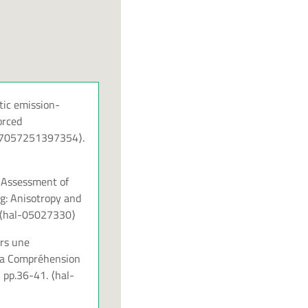
tic emission-
orced
27057251397354⟩
.
. Assessment of
g: Anisotropy and
⟨hal-05027330⟩
ers une
 la Compréhension
, pp.36-41.
⟨hal-