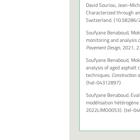
David Souriou, Jean-Mich
Characterized through an
Switzerland.
⟨10.58286/
Soufyane Benaboud, Mokhfi
monitoring and analysis 
Pavement Design
, 2021, 
Soufyane Benaboud, Mokhfi
analysis of aged asphalt 
techniques.
Construction a
⟨hal-04312897⟩
Soufyane Benaboud. Eval
modélisation hétérogène e
2022LIMO0053⟩
.
⟨tel-0