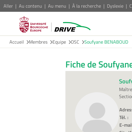
Aller
Au contenu
Au menu
À la recherche
Dyslexie
C
Accueil
Membres
Equipe
DSC
Soufyane BENABOUD
Fiche de Soufya
Souf
Maître
Sectio
Adres
Tél. :
E-mail