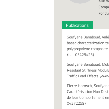
Site W
Compé
Foncti
Publications
Soufyane Benaboud, Valér
based characterization te
polypropylene composite
⟨hal-05425423⟩
Soufyane Benaboud, Mokhf
Residual Stiffness Modul
Traffic Load Effects.
Journ
Pierre Hornych, Soufyane 
Caractérisation Non Dest
de leur Comportement en
04372259⟩