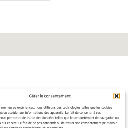
INFORMATIONS
Gérer le consentement
LÉGALES
es meilleures expériences, nous utilisons des technologies telles que les cookies
et/ou accéder aux informations des appareils. Le fait de consentir à ces
Mentions légales
nous permettra de traiter des données telles que le comportement de navigation ou
Gérer mes cookies
s sur ce site. Le fait de ne pas consentir ou de retirer son consentement peut avoir
if sur certaines caractéristiques et fonctions.