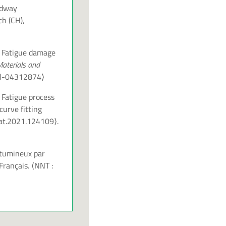
adway
ch (CH),
. Fatigue damage
aterials and
l-04312874⟩
 Fatigue process
curve fitting
mat.2021.124109⟩
.
itumineux par
Français.
⟨NNT :