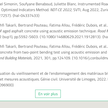
el Simonin, Soufyane Benaboud, Juliette Blanc. Instrumented Ro
 Optimized Indicators Method.
NDT-CE 2022
, SVTI, Aug 2022, Zuri
27257⟩
.
⟨hal-04337433⟩
 Takarli, Bertrand Pouteau, Fatima Allou, Frédéric Dubois, et al.
of aged asphalt concrete using acoustic emission technique.
Road M
22 (sup1), pp.S592-S603.
⟨10.1080/14680629.2021.1912813⟩
.
⟨ha
 Takarli, Bertrand Pouteau, Fatima Allou, Frédéric Dubois, et al..
concrete from two-point bending test using acoustic emission and 
nd Building Materials
, 2021, 301, pp.124109.
⟨10.1016/j.conbuild
uation du vieillissement et de l'endommagement des matériaux b
t mesures acoustiques. Génie civil. Université de Limoges, 2022. 
4096900⟩
En voir plus