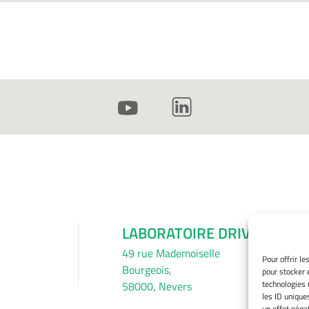
LABORATOIRE DRIVE
49 rue Mademoiselle
Pour offrir l
Bourgeois,
pour stocker 
technologies 
58000, Nevers
les ID unique
un effet négat