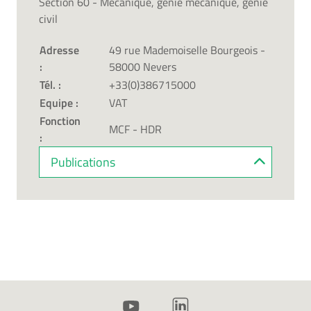
Section 60 - Mécanique, génie mécanique, génie
civil
Adresse
49 rue Mademoiselle Bourgeois -
:
58000 Nevers
Tél. :
+33(0)386715000
Equipe :
VAT
Fonction
MCF - HDR
:
Publications