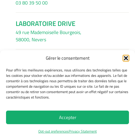
03 80 39 50 00
LABORATOIRE DRIVE
49 rue Mademoiselle Bourgeois,
58000, Nevers
Gérer le consentement
INFORMATIONS LÉGALES
Pour offrir les meilleures expériences, nous utilisons des technologies telles que
Mentions légales
les cookies pour stocker et/ou accéder aux informations des appareils. Le fait de
consentir à ces technologies nous permettra de traiter des données telles que le
Gérer mes cookies
comportement de navigation ou les ID uniques sur ce site. Le fait de ne pas
Avertissement
consentir ou de retirer son consentement peut avoir un effet négatif sur certaines
Politique de cookies
caractéristiques et fonctions.
Déclaration de confidentialité
Accepter
Site Officiel - Drive @ 2026
Opt-out preferences
Privacy Statement
Copyright Université de Bourgogne Europe