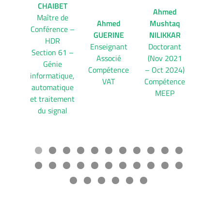
CHAIBET
Ahmed
Maître de
Ahmed
Mushtaq
A
Conférence –
GUERINE
NILIKKAR
R
HDR
Enseignant
Doctorant
HO
Section 61 –
Associé
(Nov 2021
Doc
Génie
Compétence
– Oct 2024)
Comp
informatique,
VAT
Compétence
automatique
MEEP
et traitement
du signal